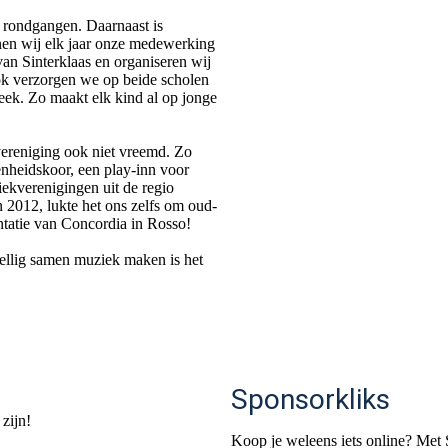
n rondgangen. Daarnaast is
nen wij elk jaar onze medewerking
an Sinterklaas en organiseren wij
ok verzorgen we op beide scholen
eek. Zo maakt elk kind al op jonge
 vereniging ook niet vreemd. Zo
nheidskoor, een play-inn voor
ekverenigingen uit de regio
n 2012, lukte het ons zelfs om oud-
ntatie van Concordia in Rosso!
ellig samen muziek maken is het
Sponsorkliks
 zijn!
Koop je weleens iets online? Met S