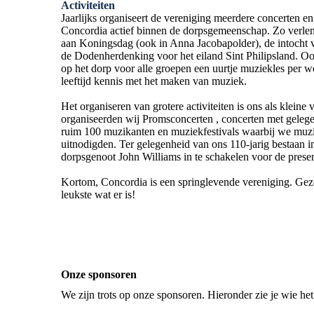
Activiteiten
Jaarlijks organiseert de vereniging meerdere concerten e
Concordia actief binnen de dorpsgemeenschap. Zo verle
aan Koningsdag (ook in Anna Jacobapolder), de intocht v
de Dodenherdenking voor het eiland Sint Philipsland. O
op het dorp voor alle groepen een uurtje muziekles per w
leeftijd kennis met het maken van muziek.
Het organiseren van grotere activiteiten is ons als kleine
organiseerden wij Promsconcerten , concerten met gelege
ruim 100 muzikanten en muziekfestivals waarbij we muzi
uitnodigden. Ter gelegenheid van ons 110-jarig bestaan i
dorpsgenoot John Williams in te schakelen voor de prese
Kortom, Concordia is een springlevende vereniging. Gez
leukste wat er is!
Onze sponsoren
We zijn trots op onze sponsoren. Hieronder zie je wie het