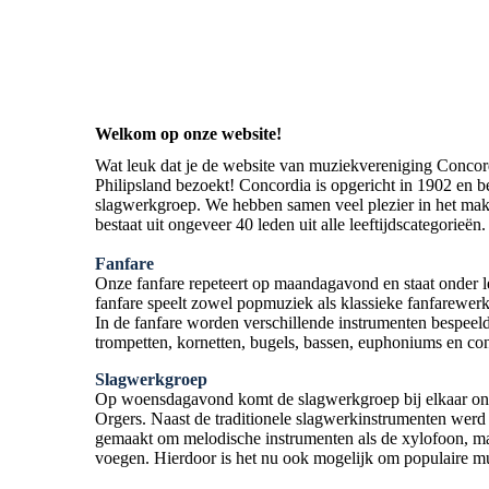
Welkom op onze website!
Wat leuk dat je de website van muziekvereniging Concor
Philipsland bezoekt! Concordia is opgericht in 1902 en be
slagwerkgroep. We hebben samen veel plezier in het ma
bestaat uit ongeveer 40 leden uit alle leeftijdscategorieën
Fanfare
Onze fanfare repeteert op maandagavond en staat onder le
fanfare speelt zowel popmuziek als klassieke fanfarewerk
In de fanfare worden verschillende instrumenten bespeel
trompetten, kornetten, bugels, bassen, euphoniums en co
Slagwerkgroep
Op woensdagavond komt de slagwerkgroep bij elkaar ond
Orgers. Naast de traditionele slagwerkinstrumenten werd 
gemaakt om melodische instrumenten als de xylofoon, ma
voegen. Hierdoor is het nu ook mogelijk om populaire mu