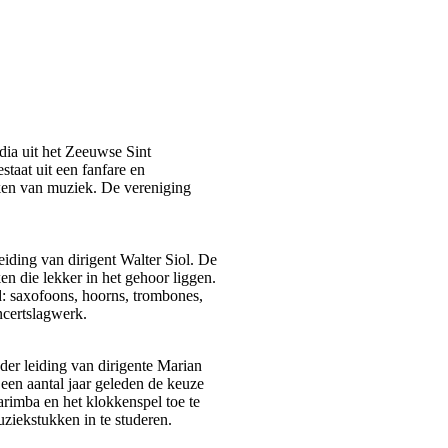
dia uit het Zeeuwse Sint
staat uit een fanfare en
ken van muziek. De vereniging
.
iding van dirigent Walter Siol. De
en die lekker in het gehoor liggen.
d: saxofoons, hoorns, trombones,
ncertslagwerk.
er leiding van dirigente Marian
een aantal jaar geleden de keuze
rimba en het klokkenspel toe te
ziekstukken in te studeren.